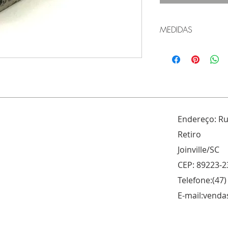
MEDIDAS
100 x 19 x 13 #1
100 x 20 x 10 #80
100 x 25 x 13 #80
Endereço: R
100 x 25 x 15 #80
Retiro
100 x 50 x 25 #80
Joinville/SC
CEP: 89223-2
115 x 20 x 10 #4
Telefone:(47)
150 x 76 x 50 #80
E-mail:
venda
100 x 13 x 13 #2