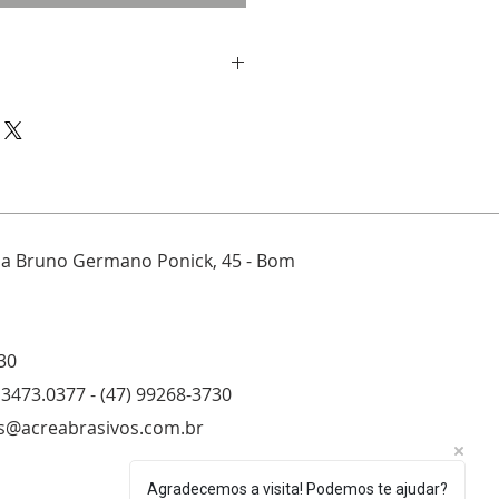
00
, 100
ua Bruno Germano Ponick, 45 - Bom
30
00
 3473.0377 - (47) 99268-3730
s@acreabrasivos.com.br
20
Agradecemos a visita! Podemos te ajudar?