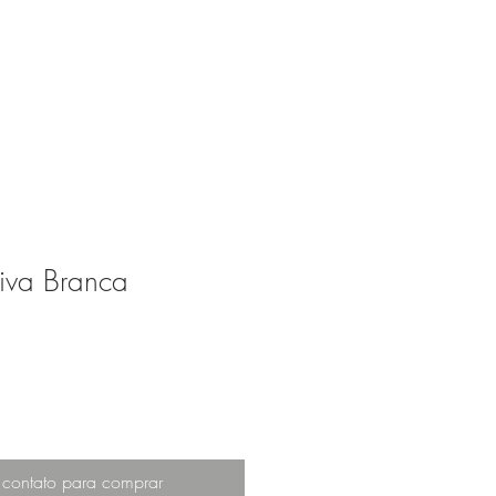
ESA
PRODUTOS
CONTATO
iva Branca
 contato para comprar