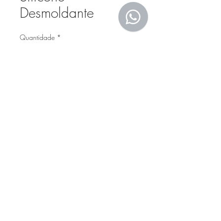
Desmoldante
Quantidade
*
Entre em contato para comprar
Endereço: Rua Bruno Germano Ponick, 45 -
Bom Retiro
Joinville/SC
CEP:
89223-230
Telefone:
(47) 3473.0377 - (47) 99268
-3730
E-mail:
vendas@acreabrasivos.com.br